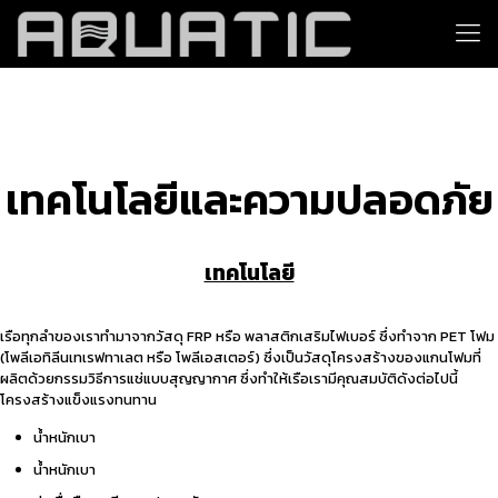
เทคโนโลยีและความปลอดภัย
เทคโนโลยี
เรือทุกลำของเราทำมาจากวัสดุ FRP หรือ พลาสติกเสริมไฟเบอร์ ซึ่งทำจาก PET โฟม
(โพลีเอทิลีนเทเรฟทาเลต หรือ โพลีเอสเตอร์) ซึ่งเป็นวัสดุโครงสร้างของแกนโฟมที่
ผลิตด้วยกรรมวิธีการแช่แบบสุญญากาศ ซึ่งทำให้เรือเรามีคุณสมบัติดังต่อไปนี้
โครงสร้างแข็งแรงทนทาน
น้ำหนักเบา
น้ำหนักเบา