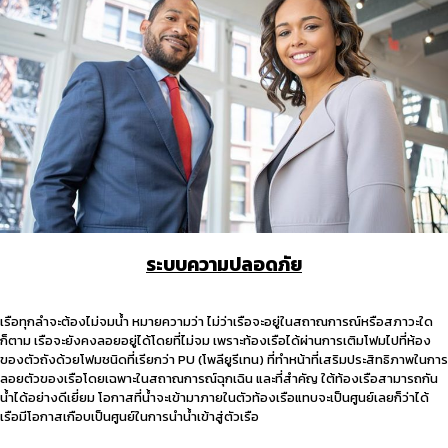
ระบบความปลอดภัย
เรือทุกลำจะต้องไม่จมน้ำ หมายความว่า ไม่ว่าเรือจะอยู่ในสถาณการณ์หรือสภาวะใด
ก็ตาม เรือจะยังคงลอยอยู่ได้โดยที่ไม่จม เพราะท้องเรือได้ผ่านการเติมโฟมไปที่ห้อง
ของตัวถังด้วยโฟมชนิดที่เรียกว่า PU (โพลียูรีเทน) ที่ทำหน้าที่เสริมประสิทธิภาพในการ
ลอยตัวของเรือโดยเฉพาะในสถาณการณ์ฉุกเฉิน และที่สำคัญ ใต้ท้องเรือสามารถกัน
น้ำได้อย่างดีเยี่ยม โอกาสที่น้ำจะเข้ามาภายในตัวท้องเรือแทบจะเป็นศูนย์เลยก็ว่าได้
เรือมีโอกาสเกือบเป็นศูนย์ในการนำน้ำเข้าสู่ตัวเรือ